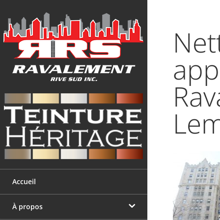
Net
app
Rav
Le
Accueil
À propos