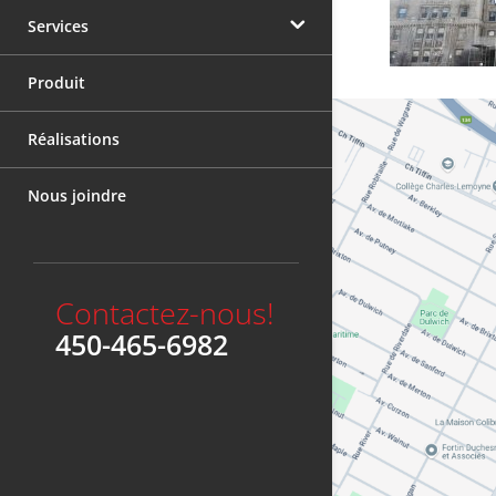
Services
Ravalement Rive-Sud
Produit
Teinture Héritage
Restauration de bâtiment
Réalisations
Nettoyage à pression
Hydrogommage
Nous joindre
Nettoyage de façade
Enlèvement de graffiti
Contactez-nous!
Teinture de maçonnerie
450-465-6982