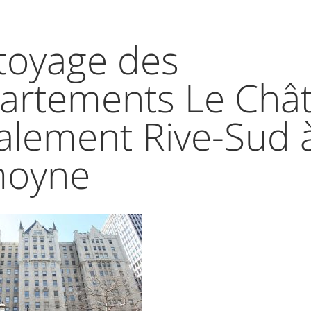
toyage des
artements Le Châ
alement Rive-Sud 
moyne