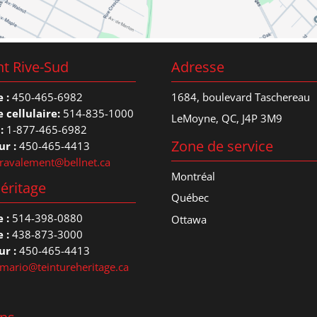
t Rive-Sud
Adresse
 :
450-465-6982
1684, boulevard Taschereau
 cellulaire:
514-835-1000
LeMoyne, QC, J4P 3M9
:
1-877-465-6982
Zone de service
ur :
450-465-4413
ravalement@bellnet.ca
Montréal
éritage
Québec
 :
514-398-0880
Ottawa
 :
438-873-3000
ur :
450-465-4413
mario@teintureheritage.ca