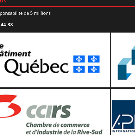
ons
ponsabilite de 5 millions
944-38