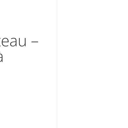
teau –
à