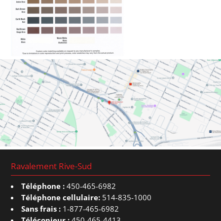
Ravalement Rive-Sud
Téléphone :
450-465-6982
Téléphone cellulaire:
514-835-1000
Sans frais :
1-877-465-6982
Télécopieur :
450-465-4413